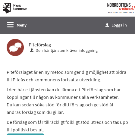
Välkommen
till
e-
Meny
Logga in
u
tjänster
-
Piteförslag
Norrbottens
Den här tjänsten kräver inloggning
enämnd
Piteförslaget är en ny metod som ger dig möjlighet att bidra
till Piteås och kommunens fortsatta utveckling.
I den här e-tjänsten kan du lämna ett Piteförslag som har
kopplingar till någon av kommunens alla verksamheter.
Du kan sedan söka stöd för ditt förslag och ge stöd åt
andras förslag som du gillar.
De förslag som får tillräckligt folkligt stöd utreds och tas upp
till politiskt beslut.