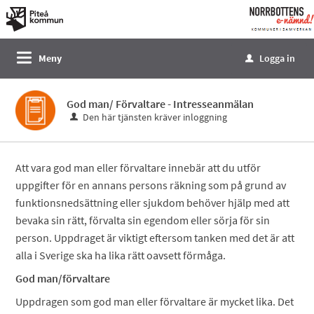
Välkommen
till
e-
Meny
Logga in
u
tjänster
-
God man/ Förvaltare - Intresseanmälan
Norrbottens
Den här tjänsten kräver inloggning
enämnd
Att vara god man eller förvaltare innebär att du utför
uppgifter för en annans persons räkning som på grund av
funktionsnedsättning eller sjukdom behöver hjälp med att
bevaka sin rätt, förvalta sin egendom eller sörja för sin
person. Uppdraget är viktigt eftersom tanken med det är att
alla i Sverige ska ha lika rätt oavsett förmåga.
God man/förvaltare
Uppdragen som god man eller förvaltare är mycket lika. Det