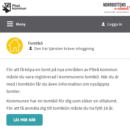
Välkommen
till
e-
Meny
Logga in
u
tjänster
-
Tomtkö
Norrbottens
Den här tjänsten kräver inloggning
enämnd
För att få köpa en tomt på nya områden av Piteå kommun
måste du vara registrerad i kommunens tomtkö. När du är
med i tomtkön får du även information om nysläppta
tomter.
Kommunen har en tomtkö för dig som söker en villatomt.
För att få anmäla dig till tomtkön måste du ha fyllt 18 år.