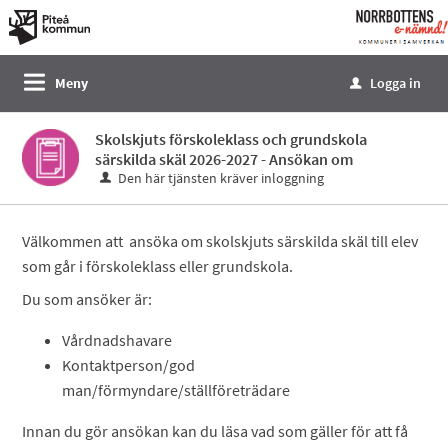
Välkommen
till
e-
Meny
Logga in
u
tjänster
-
Skolskjuts förskoleklass och grundskola
Norrbottens
särskilda skäl 2026-2027 - Ansökan om
enämnd
Den här tjänsten kräver inloggning
Välkommen att ansöka om skolskjuts särskilda skäl till elev
som går i förskoleklass eller grundskola.
Du som ansöker är:
Vårdnadshavare
Kontaktperson/god
man/förmyndare/ställföreträdare
Innan du gör ansökan kan du läsa vad som gäller för att få