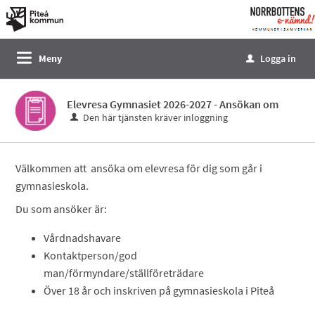
Välkommen
till
e-
Meny
Logga in
u
tjänster
-
Elevresa Gymnasiet 2026-2027 - Ansökan om
Norrbottens
Den här tjänsten kräver inloggning
enämnd
Välkommen att ansöka om elevresa för dig som går i
gymnasieskola.
Du som ansöker är:
Vårdnadshavare
Kontaktperson/god
man/förmyndare/ställföreträdare
Över 18 år och inskriven på gymnasieskola i Piteå