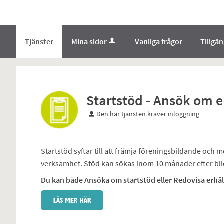
Välkommen
till
e-
Tjänster
Mina sidor
Vanliga frågor
Tillgä
tjänster
-
Norrbottens
enämnd
Startstöd - Ansök om e
Den här tjänsten kräver inloggning
Startstöd syftar till att främja föreningsbildande och m
verksamhet. Stöd kan sökas inom 10 månader efter bil
Du kan både Ansöka om startstöd eller Redovisa erhål