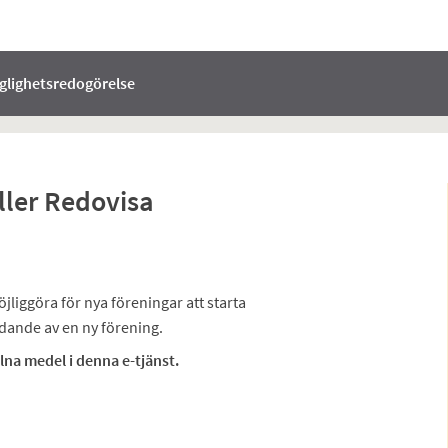
nglighetsredogörelse
ller Redovisa
öjliggöra för nya föreningar att starta
dande av en ny förening.
lna medel i denna e-tjänst.