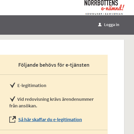
Logga in
u
Följande behövs för e-tjänsten
E-legitimation
Vid redovisning krävs ärendenummer
från ansökan.
Så här skaffar du e-legitimation