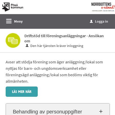
Välkommen
till
e-
Meny
Logga in
u
tjänster
-
Driftstöd till föreningsanläggningar - Ansökan
Norrbottens
om
enämnd
Den här tjänsten kräver inloggning
Avser att stödja förening som äger anläggning/lokal som
nyttjas för barn- och ungdomsverksamhet eller
föreningsägd anläggning/lokal som bedöms viktig för
allmänheten.
Behandling av personuppgifter