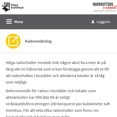
Välkommen
till
e-
Meny
Logga in
u
tjänster
-
Norrbottens
Radonmätning
enämnd
Höga radonhalter innebär inte någon akut fara men är på
lång sikt en hälsorisk som vi kan förebygga genom att se till
att radonhalten i bostäder och allmänna lokaler är så låg
som möjligt.
Referensnivån för radon i bostäder och lokaler som
allmänheten har tillträde till är enligt
strålskyddsförordningen 200 becquerel per kubikmeter luft
inomhus. För att veta vilka radonhalter som finns i en
bostad eller lokal behöver man mäta.