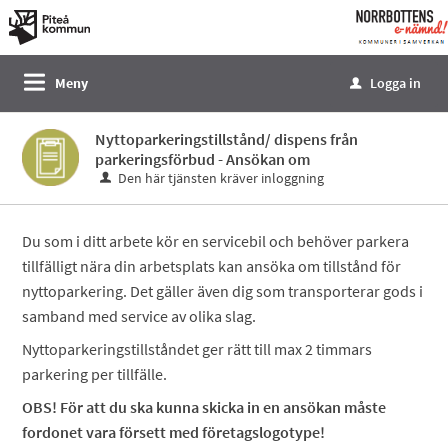
Välkommen
till
e-
Meny
Logga in
u
tjänster
-
Nyttoparkeringstillstånd/ dispens från
Norrbottens
parkeringsförbud - Ansökan om
enämnd
Den här tjänsten kräver inloggning
Du som i ditt arbete kör en servicebil och behöver parkera
tillfälligt nära din arbetsplats kan ansöka om tillstånd för
nyttoparkering. Det gäller även dig som transporterar gods i
samband med service av olika slag.
Nyttoparkeringstillståndet ger rätt till max 2 timmars
parkering per tillfälle.
OBS! För att du ska kunna skicka in en ansökan måste
fordonet vara försett med företagslogotype!