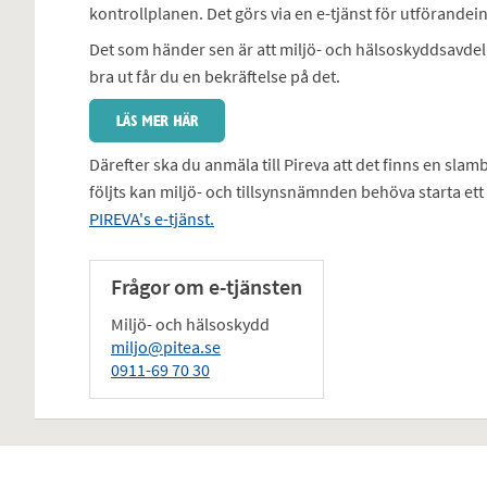
kontrollplanen. Det görs via en e-tjänst för utförandei
Det som händer sen är att miljö- och hälsoskyddsavdeln
bra ut får du en bekräftelse på det.
Därefter ska du anmäla till Pireva att det finns en sl
följts kan miljö- och tillsynsnämnden behöva starta ett
PIREVA's e-tjänst.
Frågor om e-tjänsten
Miljö- och hälsoskydd
miljo@pitea.se
0911-69 70 30