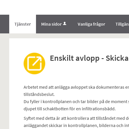
Välkommen
till
e-
Tjänster
Mina sidor
Vanliga frågor
Tillgä
tjänster
-
Norrbottens
enämnd
Enskilt avlopp - Skick
Arbetet med att anlägga avloppet ska dokumenteras enl
tillståndsbeslut.
Du fyller i kontrollplanen och tar bilder på de moment 
djupet till schaktbotten för en infiltrationsbädd.
Syftet med detta är att kontrollera att tillståndet med d
anläggandet skickar in kontrollplanen, bilderna och int