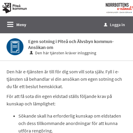
Välkommen
till
e-
Meny
Logga in
u
tjänster
-
Egen sotning i Piteå och Älvsbyn kommun-
Norrbottens
Ansökan om
enämnd
Den här tjänsten kräver inloggning
Den här e-tjänsten är till för dig som vill sota själv. Fyll i e-
tjänsten så behandlar vi din ansökan om egen sotning och
du får ett beslut hemskickat.
För att få sota din egen eldstad ställs följande krav på
kunskap och lämplighet:
Sökande skall ha erforderlig kunskap om eldstaden
och dess tillkommande anordningar för att kunna
utföra rengöring.